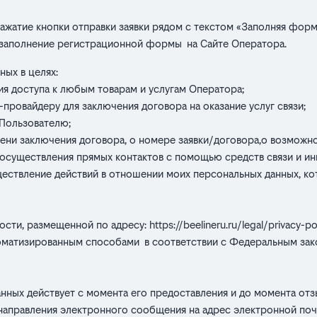
нажатие кнопки отправки заявки рядом с текстом «Заполняя форм
 заполнение регистрационной формы на Сайте Оператора.
ных в целях:
я доступа к любым товарам и услугам Оператора;
-провайдеру для заключения договора на оказание услуг связи;
 Пользователю;
ни заключения договора, о номере заявки/договора,о возможнос
осуществления прямых контактов с помощью средств связи и и
ществление действий в отношении моих персональных данных, к
ости, размещенной по адресу:
https://beelineru.ru/legal/privacy-po
оматизированным способами в соответствии с Федеральным зако
нных действует с момента его предоставления и до момента отз
направления электронного сообщения на адрес электронной поч