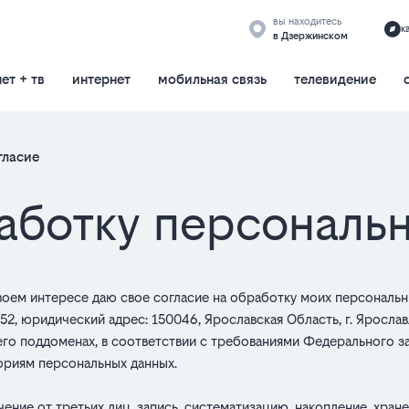
вы находитесь
к
в Дзержинском
ет + тв
интернет
мобильная связь
телевидение
гласие
Текст
работку персональ
согласия
 своем интересе даю свое согласие на обработку моих персонал
юридический адрес: 150046, Ярославская Область, г. Ярославль, ул
 его поддоменах, в соответствии с требованиями Федерального з
ориям персональных данных.
ние от третьих лиц, запись, систематизацию, накопление, хране