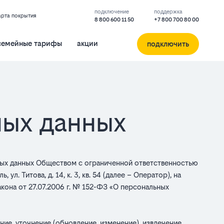
подключение
поддержка
арта покрытия
8 800 600 11 50
+7 800 700 80 00
семейные тарифы
акции
подключить
ных данных
ьных данных Обществом с ограниченной ответственностью
. Титова, д. 14, к. 3, кв. 54 (далее – Оператор), на
акона от 27.07.2006 г. № 152-ФЗ «О персональных
ние, уточнение (обновление, изменение), извлечение,