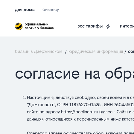
для дома
бизнесу
интерн
все тарифы
билайн в Дзержинском
/
юридическая информация
/
со
согласие на об
Настоящим я, действуя свободно, своей волей и в
“Домконнект”, ОГРН 1187627031525 , ИНН 7604350152, 
сайте по адресу
https://beelineru.ru
(далее - Сайт) и
данных», относящихся к перечисленным ниже катег
Оператор вправе осуществлять сбор, включая получе