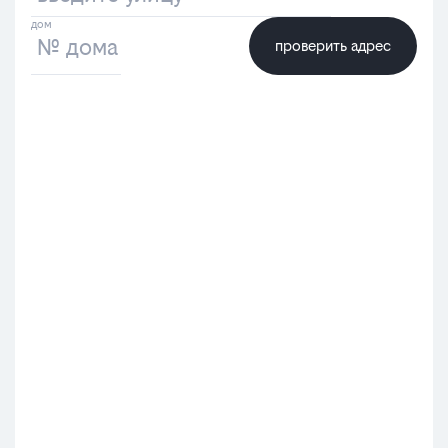
билайн
проверить адрес
в
Дзержин