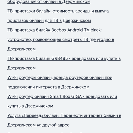
оборудования от билайн в Дзержинском
ТВ-приставки билайн, стоимость аренды и выкупа
приставок билайн для ТВ в Дзержинском
ТВ-приставка билайн Beebox Android TV black:
устройство, позволяющее смотреть ТВ где угодно в
Дзержинском
ТВ-приставка билайн GRB485 - арендовать или купить в
Дзержинском
Wi-Fi роутеры билайн, аренда роутеров билайн при
подключении интернета в Дзержинском
Wi-Fi роутер билайн Smart Box GIGA - арендовать или
купить в Дзержинском
Услуга «Переезд» билайн. Перенести интернет билайн в
Дзержинском на другой адрес