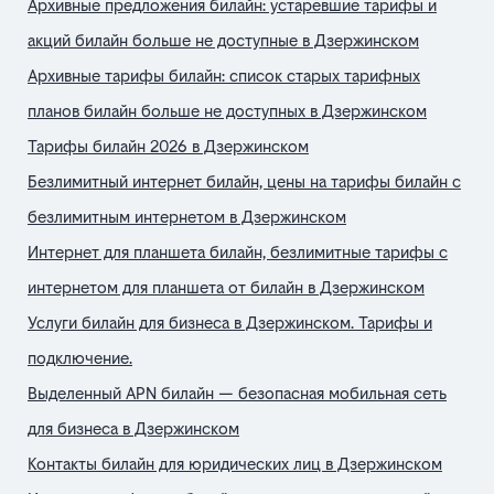
Архивные предложения билайн: устаревшие тарифы и
акций билайн больше не доступные в Дзержинском
Архивные тарифы билайн: список старых тарифных
планов билайн больше не доступных в Дзержинском
Тарифы билайн 2026 в Дзержинском
Безлимитный интернет билайн, цены на тарифы билайн с
безлимитным интернетом в Дзержинском
Интернет для планшета билайн, безлимитные тарифы с
интернетом для планшета от билайн в Дзержинском
Услуги билайн для бизнеса в Дзержинском. Тарифы и
подключение.
Выделенный APN билайн — безопасная мобильная сеть
для бизнеса в Дзержинском
Контакты билайн для юридических лиц в Дзержинском