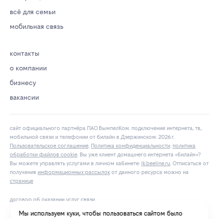
всё для семьи
мобильная связь
контакты
о компании
бизнесу
вакансии
сайт официального партнёра ПАО ВымпелКом. подключение интернета, тв,
мобильной связи и телефонии от билайн в Дзержинском. 2026 г.
Пользовательское соглашение
.
Политика конфиденциальности
.
политика
обработки файлов cookie
. Вы уже клиент домашнего интернета «билайн»?
Вы можете управлять услугами в личнoм кaбинeтe:
lk.bееlinе.ru
. Отписаться от
получения
информационных рассылок
от данного ресурса можно на
странице
договор об оказании услуг связи
Мы используем куки, чтобы пользоваться сайтом было