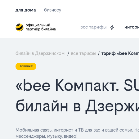
для дома
бизнесу
интерн
все тарифы
билайн в Дзержинском
/
все тарифы
/
тариф «bee Комп
Новинка!
«bee Компакт. S
билайн в Дзерж
Мобильная связь, интернет и ТВ для вас и вашей семьи. 
мессенджеры, музыку, видео!