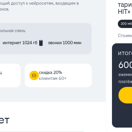
тари
ющий доступ к нейросетям, входящим в
енов.
HIT»
200 мб
ильная связь
Стоимо
интернет 1024 гб
звонки 1000 мин
итог
60
ц
cкидка 20%
ежеме
клиентам 60+
платё
ет