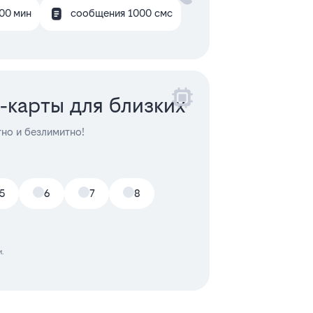
00 мин
сообщения 1000 смс
‑карты для близких
тно и безлимитно!
5
6
7
8
.