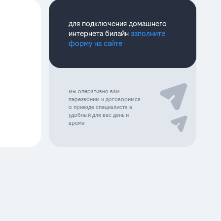
для подключения домашнего
интернета билайн
заполните
форму на сайте
мы оперативно вам
перезвоним и договоримся
о приезде специалиста в
удобный для вас день и
время