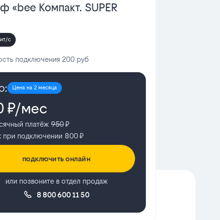
ф «bee Компакт. SUPER
ит/с
сть подключения 200 руб
о:
Цена на 2 месяца
0
₽/мес
сячный платёж
950
₽
ж при подключении
800
₽
подключить онлайн
или позвоните в отдел продаж
8 800 600 11 50