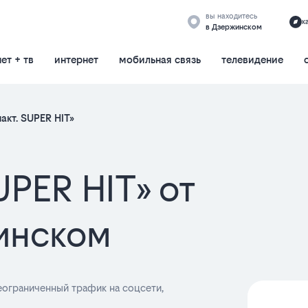
вы находитесь
к
в Дзержинском
ет + тв
интернет
мобильная связь
телевидение
акт. SUPER HIT»
UPER HIT» от
инском
Неограниченный трафик на соцсети,